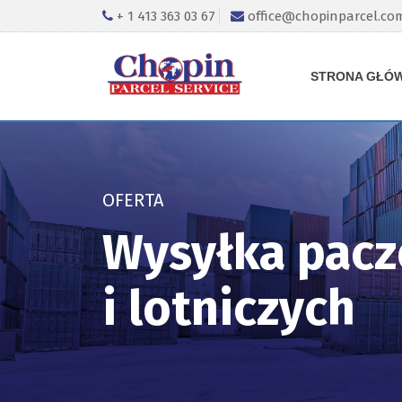
+ 1 413 363 03 67
office@chopinparcel.co
STRONA GŁÓ
OFERTA
Wysyłka pacz
i lotniczych