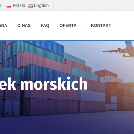
m
Polski
English
WNA
O NAS
FAQ
OFERTA
KONTAKT
ek morskich