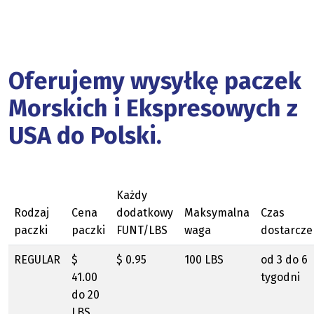
Oferujemy wysyłkę paczek
Morskich i Ekspresowych z
USA do Polski.
Każdy
Rodzaj
Cena
dodatkowy
Maksymalna
Czas
paczki
paczki
FUNT/LBS
waga
dostarcze
REGULAR
$
$ 0.95
100 LBS
od 3 do 6
41.00
tygodni
do 20
LBS