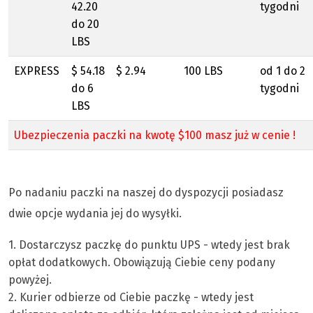
42.20
tygodni
do 20
LBS
EXPRESS
$ 54.18
$ 2.94
100 LBS
od 1 do 2
do 6
tygodni
LBS
Ubezpieczenia paczki na kwotę $100 masz już w cenie !
Po nadaniu paczki na naszej do dyspozycji posiadasz
dwie opcje wydania jej do wysyłki.
1. Dostarczysz paczkę do punktu UPS - wtedy jest brak
opłat dodatkowych. Obowiązują Ciebie ceny podany
powyżej.
2. Kurier odbierze od Ciebie paczkę - wtedy jest