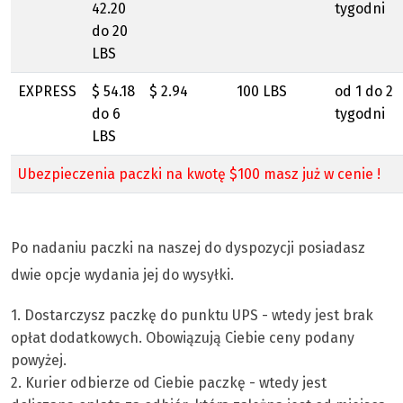
42.20
tygodni
do 20
LBS
EXPRESS
$ 54.18
$ 2.94
100 LBS
od 1 do 2
do 6
tygodni
LBS
Ubezpieczenia paczki na kwotę $100 masz już w cenie !
Po nadaniu paczki na naszej do dyspozycji posiadasz
dwie opcje wydania jej do wysyłki.
1. Dostarczysz paczkę do punktu UPS - wtedy jest brak
opłat dodatkowych. Obowiązują Ciebie ceny podany
powyżej.
2. Kurier odbierze od Ciebie paczkę - wtedy jest