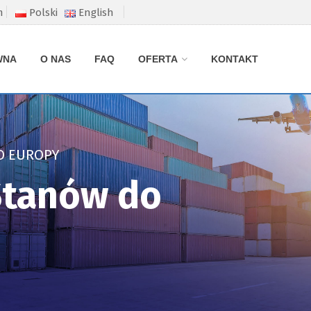
m
Polski
English
WNA
O NAS
FAQ
OFERTA
KONTAKT
O EUROPY
 Stanów do