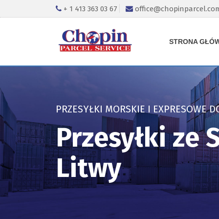
+ 1 413 363 03 67
office@chopinparcel.co
STRONA GŁÓ
PRZESYŁKI MORSKIE I EXPRESOWE D
Przesyłki ze
Litwy