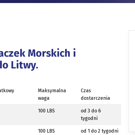
aczek Morskich i
o Litwy.
atkowy
Maksymalna
Czas
waga
dostarczenia
100 LBS
od 3 do 6
tygodni
100 LBS
od 1 do 2 tygodni