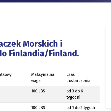
aczek Morskich i
o Finlandia/Finland.
atkowy
Maksymalna
Czas
waga
dostarczenia
100 LBS
od 3 do 6
tygodni
100 LBS
od 1 do 2 tygodni