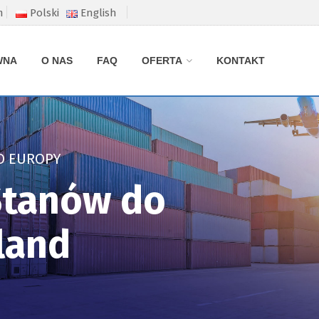
m
Polski
English
WNA
O NAS
FAQ
OFERTA
KONTAKT
O EUROPY
 Stanów do
land