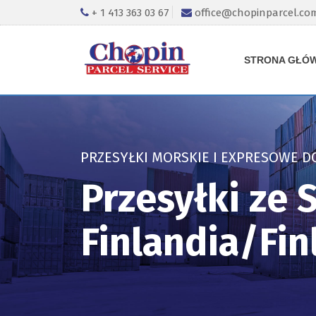
+ 1 413 363 03 67
office@chopinparcel.co
STRONA GŁÓ
PRZESYŁKI MORSKIE I EXPRESOWE D
Przesyłki ze
Finlandia/Fin