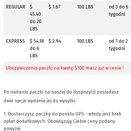
REGULAR
$
$ 1.67
100 LBS
od 3 do 6
45.40
tygodni
do 20
LBS
EXPRESS
$ 54.18
$ 2.94
100 LBS
od 1 do 2
do 6
tygodni
LBS
Ubezpieczenia paczki na kwotę $100 masz już w cenie !
Po nadaniu paczki na naszej do dyspozycji posiadasz
dwie opcje wydania jej do wysyłki.
1. Dostarczysz paczkę do punktu UPS - wtedy jest brak
opłat dodatkowych. Obowiązują Ciebie ceny podany
powyżej.