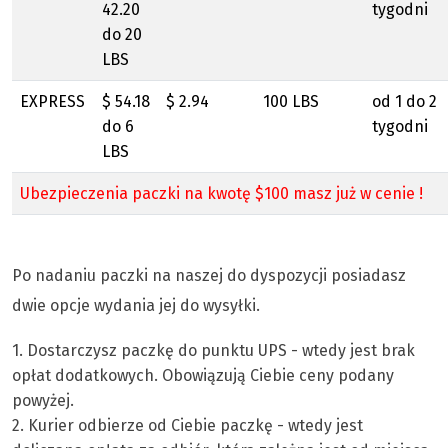
42.20
tygodni
do 20
LBS
EXPRESS
$ 54.18
$ 2.94
100 LBS
od 1 do 2
do 6
tygodni
LBS
Ubezpieczenia paczki na kwotę $100 masz już w cenie !
Po nadaniu paczki na naszej do dyspozycji posiadasz
dwie opcje wydania jej do wysyłki.
1. Dostarczysz paczkę do punktu UPS - wtedy jest brak
opłat dodatkowych. Obowiązują Ciebie ceny podany
powyżej.
2. Kurier odbierze od Ciebie paczkę - wtedy jest