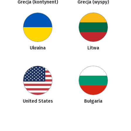
Grecja (kontynent)
Grecja (wyspy)
Ukraina
Litwa
United States
Bułgaria