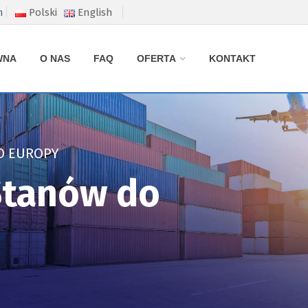
m
Polski
English
WNA
O NAS
FAQ
OFERTA
KONTAKT
O EUROPY
 Stanów do