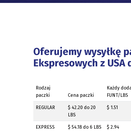
Oferujemy wysyłkę p
Ekspresowych z USA d
Rodzaj
Każdy dod
paczki
Cena paczki
FUNT/LBS
REGULAR
$ 42.20 do 20
$ 1.51
LBS
EXPRESS
$ 54.18 do 6 LBS
$ 2.94