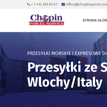
+ 1 413 363 03 67
office@chopinparcel.co
STRONA GŁÓ
PRZESYŁKI MORSKIE I EXPRESOWE D
Przesyłki ze
Wlochy/Italy