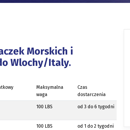
aczek Morskich i
o Wlochy/Italy.
atkowy
Maksymalna
Czas
waga
dostarczenia
100 LBS
od 3 do 6 tygodni
100 LBS
od 1 do 2 tygodni