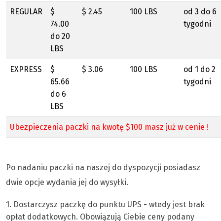
REGULAR
$
$ 2.45
100 LBS
od 3 do 6
74.00
tygodni
do 20
LBS
EXPRESS
$
$ 3.06
100 LBS
od 1 do 2
65.66
tygodni
do 6
LBS
Ubezpieczenia paczki na kwotę $100 masz już w cenie !
Po nadaniu paczki na naszej do dyspozycji posiadasz
dwie opcje wydania jej do wysyłki.
1. Dostarczysz paczkę do punktu UPS - wtedy jest brak
opłat dodatkowych. Obowiązują Ciebie ceny podany